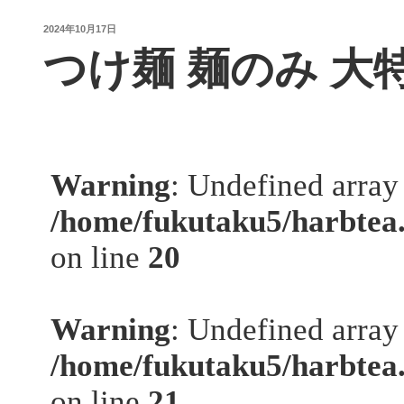
投
2024年10月17日
稿
つけ麺 麺のみ 大
日: