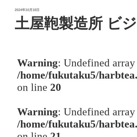
投
2024年10月18日
稿
土屋鞄製造所 ビ
日: